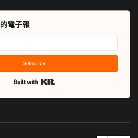
X的電子報
Subscribe
Built with Kit