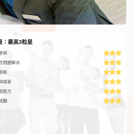
級：最高3粒星
參與
性問題解決
創新
與探索
創造力
挑戰